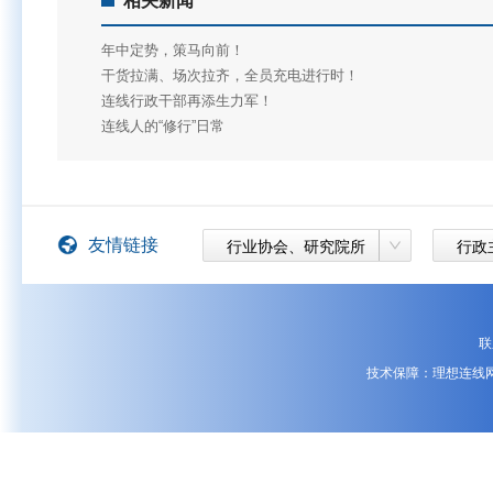
相关新闻
年中定势，策马向前！
干货拉满、场次拉齐，全员充电进行时！
连线行政干部再添生力军！
连线人的“修行”日常
｜
左起：省委统战部知工处处长张蓉（主持人），市新联会副会长、华数探索商
线董事长郑育高，区委常委、统战部部长柴文乐，省知联会副会长、省发展规划
友情链接
行业协会、研究院所
行政
统战部部务会议成员、二级巡视员胡德斌，省知联会副会长、中汇税务师事务所
长、正瑞税务师事务所董事长徐珺婷
联
技术保障：理想连线