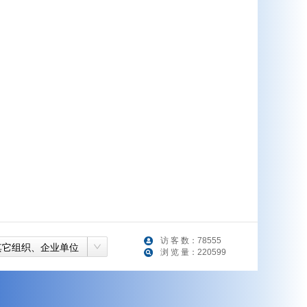
访 客 数：
78555
其它组织、企业单位
浏 览 量：
220599